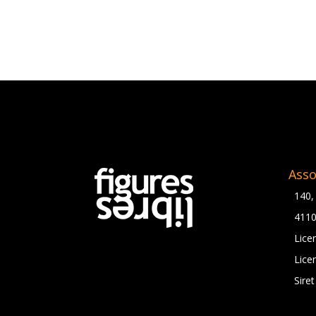
Asso
140,
411
Lice
Lice
Sire