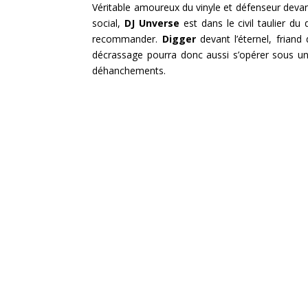
Véritable amoureux du vinyle et défenseur devan
social,
DJ Unverse
est dans le civil taulier d
recommander.
Digger
devant l’éternel, frian
décrassage pourra donc aussi s’opérer sous un
déhanchements.