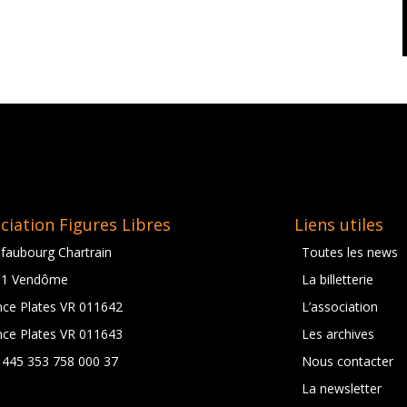
ciation Figures Libres
Liens utiles
 faubourg Chartrain
Toutes les news
01 Vendôme
La billetterie
nce Plates VR 011642
L’association
nce Plates VR 011643
Les archives
t 445 353 758 000 37
Nous contacter
La newsletter