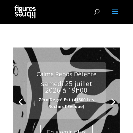
Calme Repos Détente
samedi 25 juillet
2026 à 19h00
Zéro Degré Est (41800 Les
Roches l'Evêque)
En savoir plus