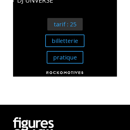
DJ UNVERSE
tarif : 25
billetterie
pratique
ROCKOMOTIVES