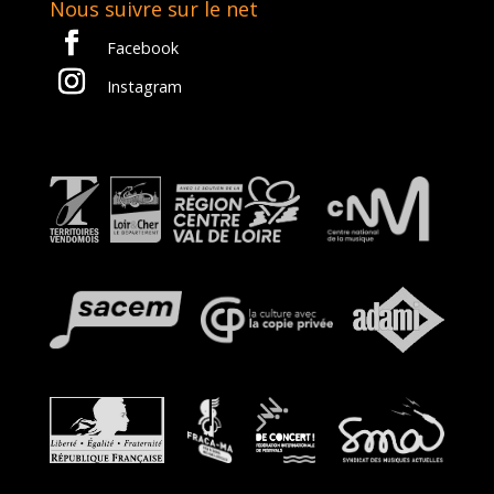
Nous suivre sur le net
Résidence En Milieu Scolaire Avec ZamZam (2023)
Facebook
La Cantine Des Scout
Instagram
Résidence : Trifouille 1er (2023)
Été Apprenant Avec Mossaï Mossaï Et ZamZam
(2022)
Résidence : MIDBAND (2022)
UN ARTISTE DANS MA CLASSE [Mars 2021]
TURNSTEACK À L’IME D’Herbault
TURNSTEACK À L’école De Seigy
GEARS – Atelier Au Centre Culturel Des Rottes –
Action Charivari 2020
ÉTÉ APPRENANT En Territoire Vendômois
RENCONTRES – ATELIERS – CONCERTS : Sacramento
Knoxx (usa)