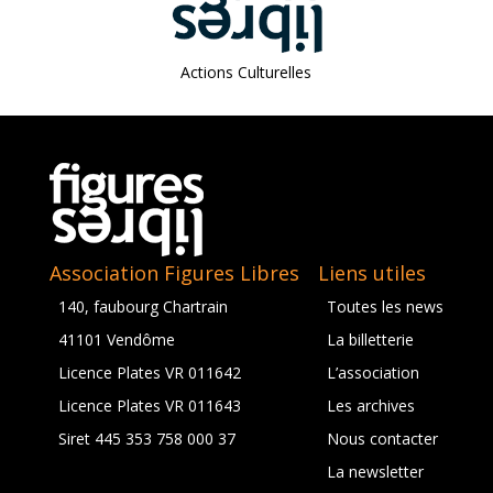
MIRABELLE GILIS En Résidence Au 3e Volume (2024)
Actions Culturelles
Le Plateau EXPLORADIO Aux Rockomotives (2024)
“Un Artiste Dans Ma Classe” ALKE (2024)
“Un Artiste Dans Ma Classe” COMMON INSIGHT
(2024)
Cie 6pieds En Résidence (2024)
Un Artiste Dans Ma Classe – 2024
Association Figures Libres
Liens utiles
Cycle De Programmation Jeune Public Au Centre
140, faubourg Chartrain
Toutes les news
Culturel Des Rottes (2023)
41101 Vendôme
La billetterie
Concert De OCTC Au Collège De Montoire (2023)
Licence Plates VR 011642
L’association
Rencontre Entre Le Groupe VAGUENT (2023)
Licence Plates VR 011643
Les archives
Le Plateau Explo’radio (2023)
Siret 445 353 758 000 37
Nous contacter
La newsletter
Création La Relève (2023)