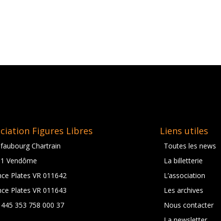
ciation Figures Libres
Liens utiles
 faubourg Chartrain
Toutes les news
01 Vendôme
La billetterie
nce Plates VR 011642
L’association
nce Plates VR 011643
Les archives
t 445 353 758 000 37
Nous contacter
La newsletter