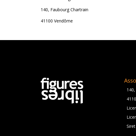
140, Faubourg Chartrain
41100 Vendôme
Asso
140,
411
Lice
Lice
Sire