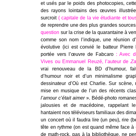
et usés par le poids des photocopies, cett
des rayons lointains des œuvres illustr
surcroit
( capitale de la vie étudiante et tou
de reprendre une des plus grandes sources 
question
sur la crise de la quarantaine à v
comme son nom l’indique, une réunion d’
évolutive (ici est convié le batteur Pierre
portée vers l’œuvre de Fabcaro
: Avec 
Vives ou Emmanuel Reuzé, l’auteur de
Za
vrai renouveau de la BD d’humour, fai
d’humour noir et d’un minimalisme graph
dessinateur d’Où est Charlie. Sur scène,
mise en musique de l’un des récents clas
l’amour c’était aimer
». Bédé-photo romanes
jalousies et de macédoine, rappelant le
hantaient nos téléviseurs familiaux des dim
un concert où il faudra lire (un peu), rire 
tête en rythme (on est quand même face à 
de math-rock, pas à la bibliothèque, ne pe