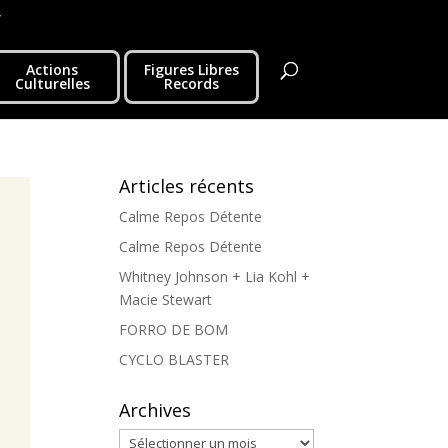
r
Actions
Figures Libres
Culturelles
Records
Articles récents
Calme Repos Détente
Calme Repos Détente
Whitney Johnson + Lia Kohl +
Macie Stewart
FORRO DE BOM
CYCLO BLASTER
Archives
Archives