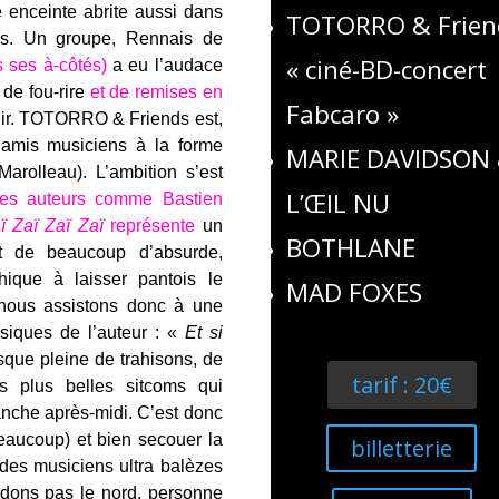
e enceinte abrite aussi dans
TOTORRO & Frien
ées. Un groupe, Rennais de
« ciné-BD-concert
s ses à-côtés)
a eu l’audace
de fou-rire
et de remises en
Fabcaro »
enir. TOTORRO & Friends est,
amis musiciens à la forme
MARIE DAVIDSON
 Marolleau). L’ambition s’est
L’ŒIL NU
des auteurs comme Bastien
ï Zaï Zaï Zaï
représente
un
BOTHLANE
t de beaucoup d’absurde,
ique à laisser pantois le
MAD FOXES
 nous assistons donc à une
siques de l’auteur : «
Et
si
que pleine de trahisons, de
tarif : 20€
s plus belles sitcoms qui
anche après-midi. C’est donc
(beaucoup) et bien secouer la
billetterie
des musiciens ultra balèzes
rdons pas le nord, personne