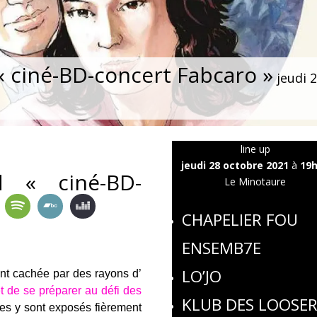
 ciné-BD-concert Fabcaro »
jeudi 
line up
jeudi 28 octobre 2021
à
19
 « ciné-BD-
Le Minotaure
CHAPELIER FOU
ENSEMB7E
LO’JO
ent cachée par des rayons d’
t de se préparer au défi des
KLUB DES LOOSE
r.es y sont exposés fièrement