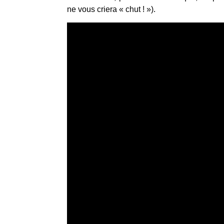
ne vous criera « chut ! »).