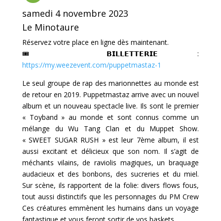
samedi 4 novembre 2023
Le Minotaure
Réservez votre place en ligne dès maintenant.
🎟 𝗕𝗜𝗟𝗟𝗘𝗧𝗧𝗘𝗥𝗜𝗘 :
https://my.weezevent.com/puppetmastaz-1
Le seul groupe de rap des marionnettes au monde est
de retour en 2019. Puppetmastaz arrive avec un nouvel
album et un nouveau spectacle live. Ils sont le premier
« Toyband » au monde et sont connus comme un
mélange du Wu Tang Clan et du Muppet Show.
« SWEET SUGAR RUSH » est leur 7ème album, il est
aussi excitant et délicieux que son nom. Il s’agit de
méchants vilains, de raviolis magiques, un braquage
audacieux et des bonbons, des sucreries et du miel.
Sur scène, ils rapportent de la folie: divers flows fous,
tout aussi distinctifs que les personnages du PM Crew
Ces créatures emmènent les humains dans un voyage
fantastique et vous feront sortir de vos baskets.