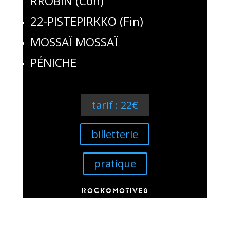
RROBIN (Con)
22-PISTEPIRKKO (Fin)
MOSSAÏ MOSSAÏ
PÉNICHE
tarif : 22€
billetterie
pratique
ROCKOMOTIVES