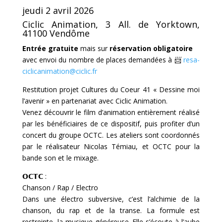
jeudi 2 avril 2026
Ciclic Animation, 3 All. de Yorktown,
41100 Vendôme
Entrée gratuite
mais sur
réservation obligatoire
avec envoi du nombre de places demandées à 📨
resa-
ciclicanimation@ciclic.fr
Restitution projet Cultures du Coeur 41 « Dessine moi
l’avenir » en partenariat avec Ciclic Animation.
Venez découvrir le film d’animation entièrement réalisé
par les bénéficiaires de ce dispositif, puis profiter d’un
concert du groupe OCTC. Les ateliers sont coordonnés
par le réalisateur Nicolas Témiau, et OCTC pour la
bande son et le mixage.
𝗢𝗖𝗧𝗖 :
Chanson / Rap / Electro
Dans une électro subversive, c’est l’alchimie de la
chanson, du rap et de la transe. La formule est
restreinte, la musique généreuse. Elle s’écoute à l’aube