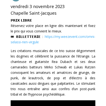
vendredi 3 novembre 2023
Chapelle Saint-Jacques
𝗣𝗥𝗜𝗫 𝗟𝗜𝗕𝗥𝗘
Réservez votre place en ligne dès maintenant et fixez
le prix qui vous convient le mieux.
🎟 𝗕𝗜𝗟𝗟𝗘𝗧𝗧𝗘𝗥𝗜𝗘 :
https://my.weezevent.com/omni-
selassi-rien-virgule
Les créations musicales de ce trio suisse dégomment
les dogmes et célèbrent la puissance de l’étrange. La
chanteuse et guitariste Rea Dubach et ses deux
camarades batteurs Mirko Schwab et Lukas Rutzen
convoquent les amateurs et amatrices de grunge, de
punk, de krautrock, de pop et d’électro à des
cavalcades aussi dingues que palpitantes. Le stimulant
trio nous entraîne ainsi aux confins d’un post-punk
tribal et de l’hypnose psychédélique.