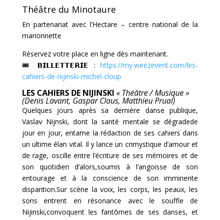
Théâtre du Minotaure
En partenariat avec l’Hectare – centre national de la
marionnette
Réservez votre place en ligne dès maintenant.
🎟 𝗕𝗜𝗟𝗟𝗘𝗧𝗧𝗘𝗥𝗜𝗘 :
https://my.weezevent.com/les-
cahiers-de-nijinski-michel-cloup
LES CAHIERS DE NIJINSKI
« Théâtre / Musique »
(Denis Lavant, Gaspar Claus, Matthieu Prual)
Quelques jours après sa dernière danse publique,
Vaslav Nijnski, dont la santé mentale se dégradede
jour en jour, entame la rédaction de ses cahiers dans
un ultime élan vital. Il y lance un crimystique d’amour et
de rage, oscille entre l’écriture de ses mémoires et de
son quotidien d’alors,soumis à l’angoisse de son
entourage et à la conscience de son imminente
disparition.Sur scène la voix, les corps, les peaux, les
sons entrent en résonance avec le souffle de
Nijinski,convoquent les fantômes de ses danses, et