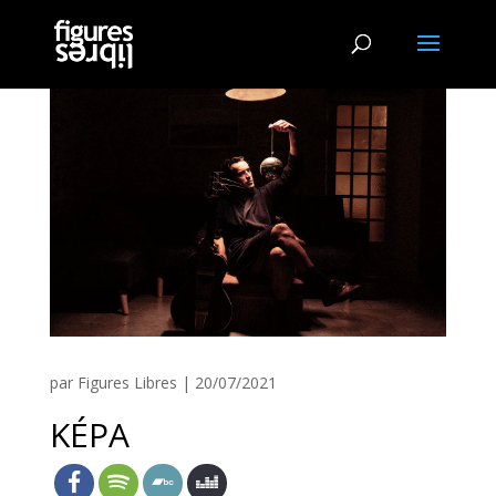
par
Figures Libres
|
20/07/2021
KÉPA