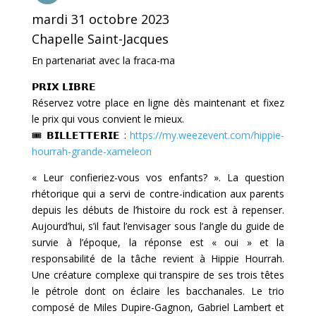
mardi 31 octobre 2023
Chapelle Saint-Jacques
En partenariat avec la fraca-ma
𝗣𝗥𝗜𝗫 𝗟𝗜𝗕𝗥𝗘
Réservez votre place en ligne dès maintenant et fixez
le prix qui vous convient le mieux.
🎟 𝗕𝗜𝗟𝗟𝗘𝗧𝗧𝗘𝗥𝗜𝗘 :
https://my.weezevent.com/hippie-
hourrah-grande-xameleon
« Leur confieriez-vous vos enfants? ». La question
rhétorique qui a servi de contre-indication aux parents
depuis les débuts de l’histoire du rock est à repenser.
Aujourd’hui, s’il faut l’envisager sous l’angle du guide de
survie à l’époque, la réponse est « oui » et la
responsabilité de la tâche revient à Hippie Hourrah.
Une créature complexe qui transpire de ses trois têtes
le pétrole dont on éclaire les bacchanales. Le trio
composé de Miles Dupire-Gagnon, Gabriel Lambert et