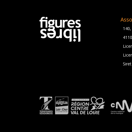
Asso
140,
411
Lice
Lice
Sire