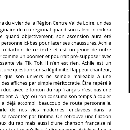
 du vivier de la Région Centre Val de Loire, un des
riginaire du cru régional quand son talent inondera
cée quand objectivement, son ascension aura été
e personne ici-bas pour lacer ses chaussures. Achile
 rédaction de ce texte et est un jeune de notre
eur comme un boomer et pourrait pré-supposer avec
ssante via Tik Tok. Il n’en est rien, Achile est un
ucune question sur sa légitimité. Rappeur chanteur,
s que son univers ne semble malléable à une
des affiches par simple méritocratie. Être repéré à
n duo avec le tonton du rap français n’est pas une
talent. A l’âge où l’on consume son temps à copier
 a déjà accompli beaucoup de route personnelle.
, parle de nos vies modernes, enclavées dans la
e raconter par l’intime. On retrouve une filiation
eux du rap mais aussi d’une chanson française ni
eur tout ce qu’elle a à dire de nous. Achile est de la