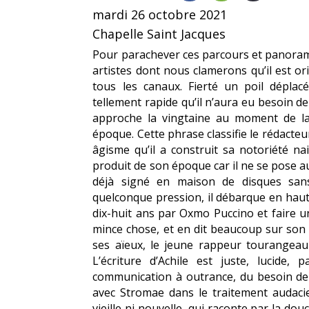
mardi 26 octobre 2021
Chapelle Saint Jacques
Pour parachever ces parcours et panorama
artistes dont nous clamerons qu’il est o
tous les canaux. Fierté un poil dépla
tellement rapide qu’il n’aura eu besoin d
approche la vingtaine au moment de la
époque. Cette phrase classifie le rédact
âgisme qu’il a construit sa notoriété nai
produit de son époque car il ne se pose a
déjà signé en maison de disques san
quelconque pression, il débarque en haut 
dix-huit ans par Oxmo Puccino et faire u
mince chose, et en dit beaucoup sur son 
ses aïeux, le jeune rappeur tourangeau
L’écriture d’Achile est juste, lucide
communication à outrance, du besoin de s
avec Stromae dans le traitement audaci
vieille ni nouvelle, qui raconte par la douc