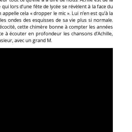
qui lors d’une fête de lycée se révèlent à la face du
appelle cela « dropper le mic ». Lui n’en est qu’à la
es ondes des esquisses de sa vie plus si normale.
écocité, cette chimère bonne à compter les années
uste à écouter en profondeur les chansons d’Achille,
sieur, avec un grand M.