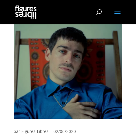
par
Figures Libres
|
02/06/2020